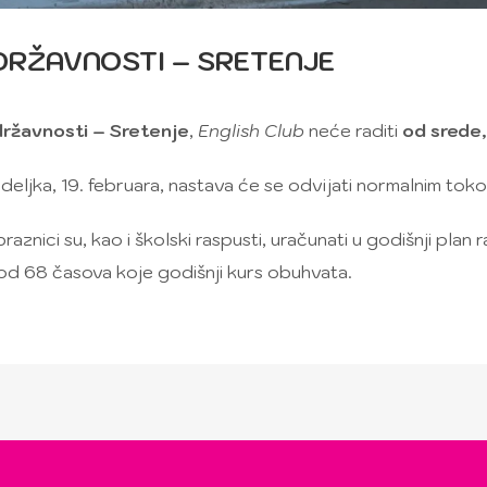
DRŽAVNOSTI – SRETENJE
ržavnosti – Sretenje
,
English Club
neće raditi
od srede,
eljka, 19. februara, nastava će se odvijati normalnim tok
raznici su, kao i školski raspusti, uračunati u godišnji pla
 od 68 časova koje godišnji kurs obuhvata.