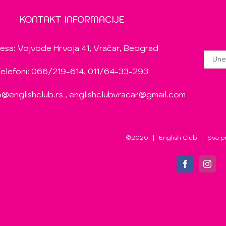
KONTAKT INFORMACIJE
esa: Vojvode Hrvoja 41, Vračar, Beograd
Telefoni: 066/219-614, 011/64-33-293
o@englishclub.rs
,
englishclubvracar@gmail.com
©
2026 | English Club | Sva p
Facebook
Insta