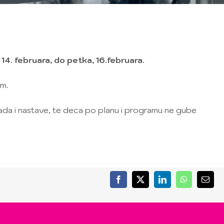
 14. februara, do petka, 16.februara.
om.
n rada i nastave, te deca po planu i programu ne gube
Facebook
X
LinkedIn
WhatsApp
Email