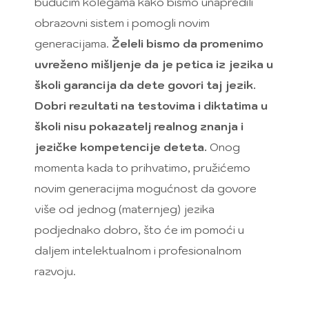
budućim kolegama kako bismo unapredili
obrazovni sistem i pomogli novim
generacijama.
Želeli bismo da promenimo
uvreženo mišljenje da je petica iz jezika u
školi garancija da dete govori taj jezik.
Dobri rezultati na testovima i diktatima u
školi nisu pokazatelj realnog znanja i
jezičke kompetencije deteta.
Onog
momenta kada to prihvatimo, pružićemo
novim generacijma mogućnost da govore
više od jednog (maternjeg) jezika
podjednako dobro, što će im pomoći u
daljem intelektualnom i profesionalnom
razvoju.