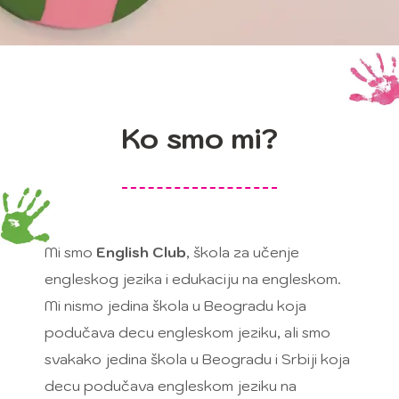
Ko smo mi?
Mi smo
English Club
, škola za učenje
engleskog jezika i edukaciju na engleskom.
Mi nismo jedina škola u Beogradu koja
podučava decu engleskom jeziku, ali smo
svakako jedina škola u Beogradu i Srbiji koja
decu podučava engleskom jeziku na