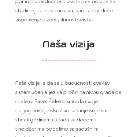
pomoći u budućnosti ukoliko se odluče za
studiranje u inostranstvu, kao i za buduće
zaposlenje u zemlji ili inostranstvu.
Naša vizija
Naša vizija je da se u budućnosti ovakav
sistem učenja jezika proširi na nivou grada pa
i cele države. Želeli bismo da svoje
dugogodišnje iskustvo i znanje koje smo
sticali godinama u radu sa decom i
tinejdžerima podelimo sa sadašnjim i