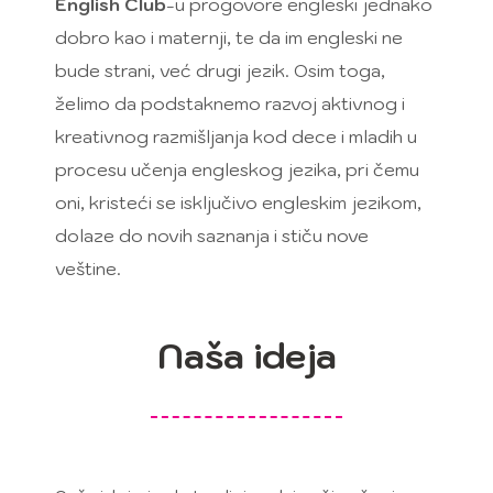
English Club
-u progovore engleski jednako
dobro kao i maternji, te da im engleski ne
bude strani, već drugi jezik. Osim toga,
želimo da podstaknemo razvoj aktivnog i
kreativnog razmišljanja kod dece i mladih u
procesu učenja engleskog jezika, pri čemu
oni, kristeći se isključivo engleskim jezikom,
dolaze do novih saznanja i stiču nove
veštine.
Naša ideja