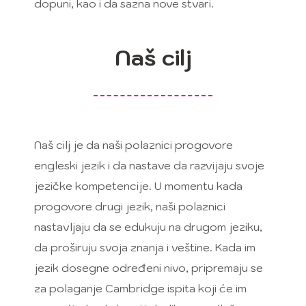
dopuni, kao i da sazna nove stvari.
Naš cilj
Naš cilj je da naši polaznici progovore
engleski jezik i da nastave da razvijaju svoje
jezičke kompetencije. U momentu kada
progovore drugi jezik, naši polaznici
nastavljaju da se edukuju na drugom jeziku,
da proširuju svoja znanja i veštine. Kada im
jezik dosegne određeni nivo, pripremaju se
za polaganje Cambridge ispita koji će im