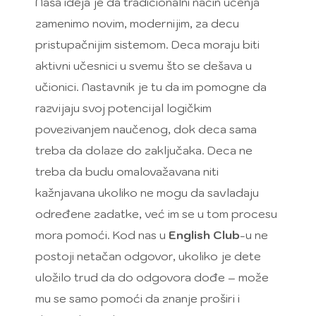
Naša ideja je da tradicionalni način učenja
zamenimo novim, modernijim, za decu
pristupačnijim sistemom. Deca moraju biti
aktivni učesnici u svemu što se dešava u
učionici. Nastavnik je tu da im pomogne da
razvijaju svoj potencijal logičkim
povezivanjem naučenog, dok deca sama
treba da dolaze do zaključaka. Deca ne
treba da budu omalovažavana niti
kažnjavana ukoliko ne mogu da savladaju
određene zadatke, već im se u tom procesu
mora pomoći. Kod nas u
English Club
-u ne
postoji netačan odgovor, ukoliko je dete
uložilo trud da do odgovora dođe – može
mu se samo pomoći da znanje proširi i