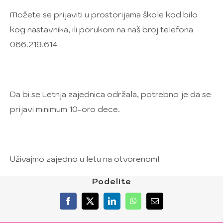
Možete se prijaviti u prostorijama škole kod bilo
kog nastavnika, ili porukom na naš broj telefona
066.219.614
Da bi se Letnja zajednica održala, potrebno je da se
prijavi minimum 10-oro dece.
Uživajmo zajedno u letu na otvorenom!
Podelite
Facebook
X
LinkedIn
WhatsApp
Email