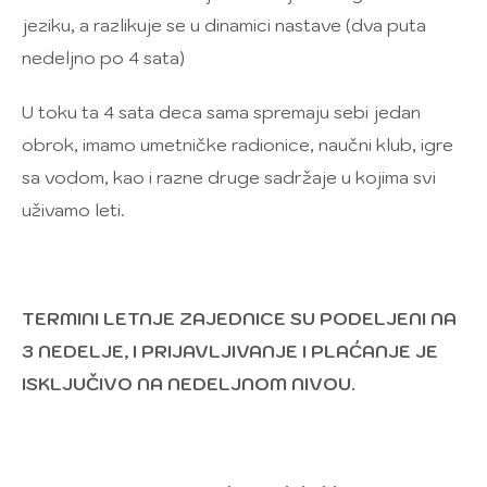
jeziku, a razlikuje se u dinamici nastave (dva puta
nedeljno po 4 sata)
U toku ta 4 sata deca sama spremaju sebi jedan
obrok, imamo umetničke radionice, naučni klub, igre
sa vodom, kao i razne druge sadržaje u kojima svi
uživamo leti.
TERMINI LETNJE ZAJEDNICE SU PODELJENI NA
3 NEDELJE, I PRIJAVLJIVANJE I PLAĆANJE JE
ISKLJUČIVO NA NEDELJNOM NIVOU.