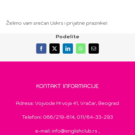
Želimo vam srećan Uskrs i prijatne praznike!
Podelite
Facebook
X
LinkedIn
WhatsApp
Email
KONTAKT INFORMACIJE
Adresa: Vojvode Hrvoja 41, Vračar, Beograd
Telefoni: 066/219-614, 011/64-33-293
e-mail:
info@englishclub.rs
,