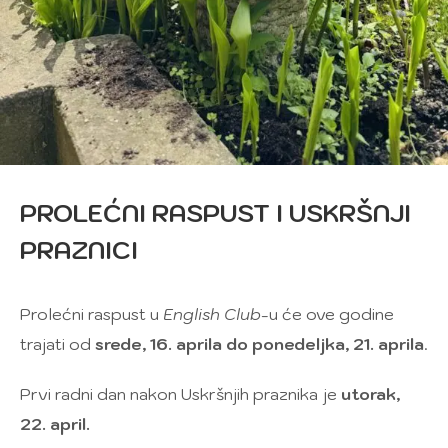
PROLEĆNI RASPUST I USKRŠNJI
PRAZNICI
Prolećni raspust u
English Club
-u će ove godine
trajati od
srede, 16. aprila do ponedeljka, 21. aprila
.
Prvi radni dan nakon Uskršnjih praznika je
utorak,
22. april.