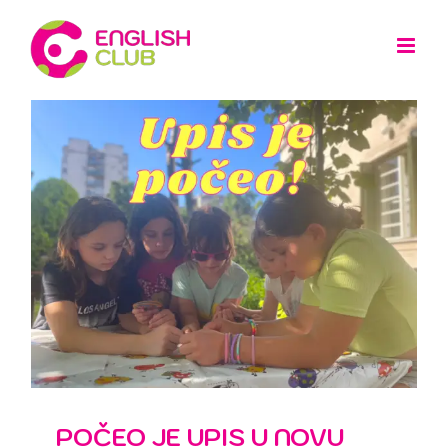
Skip
to
content
POČEO JE UPIS U NOVU