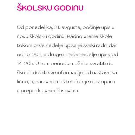
ŠKOLSKU GODINU
Od ponedeljka, 21. avgusta, počinje upis u
novu školsku godinu. Radno vreme škole
tokom prve nedelje upisa je svaki radni dan
od 16-20h, a druge i treće nedelje upisa od
14-20h. U tom periodu možete svratiti do
škole i dobiti sve informacije od nastavnika
lično, a, naravno, naš telefon je dostupan i
u prepodnevnim časovima.